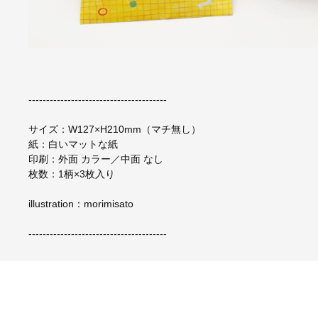
---------------------------------------
サイズ：W127×H210mm（マチ無し）
紙：白いマットな紙
印刷：外面 カラー／中面 なし
枚数：1柄×3枚入り
illustration：morimisato
---------------------------------------