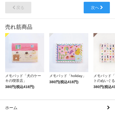
戻る
次へ
売れ筋商品
メモパッド「犬のケー
メモパッド「holiday」
メモパッド「
キの喫茶店」
トのぬいぐる
380円(税込418円)
380円(税込418円)
380円(税込4
ホーム