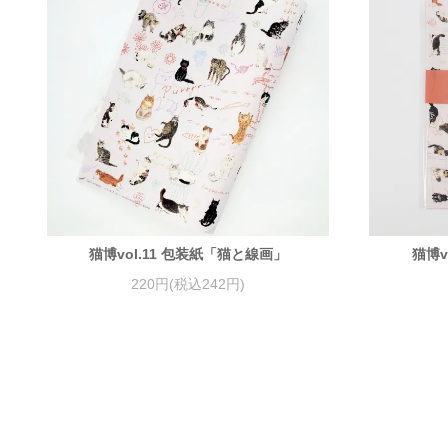
猫博vol.11 包装紙「猫と線画」
猫博v
220円(税込242円)