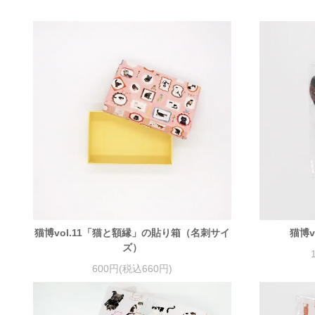
猫博vol.11「猫と額縁」の貼り箱（名刺サイ
猫博v
ズ）
600円(税込660円)