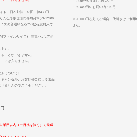
～9,999円のお買い物 330円
～20,000円のお買い物 440円
イト（日本郵便）全国一律430円
り入る厚紙仕様の専用封筒(248mm×
※20,000円を超える場合、代引きはご利
4サイズの普通紙なら250枚程度封入で
せん。
m(A4ファイルサイズ) 重量4kg以内※
します。
けることができません。
ストには入りません。
セルについて〉
・キャンセル、お客様都合による返品
おりませんのでご了承ください。
0円
〉
5営業日以内（土日祝を除く）で発送