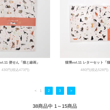
ol.11 便せん「猫と線画」
猫博vol.11 レターセット
430円(税込473円)
480円(税込528円)
<
1
2
3
>
38商品中 1～15商品