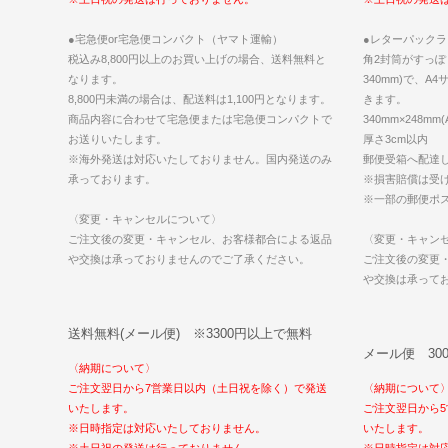
●宅急便or宅急便コンパクト（ヤマト運輸）
●レターパックラ
税込み8,800円以上のお買い上げの場合、送料無料と
角2封筒がすっぽ
なります。
340mm)で、A
8,800円未満の場合は、配送料は1,100円となります。
きます。
商品内容に合わせて宅急便または宅急便コンパクトで
340mm×248m
お送りいたします。
厚さ3cm以内
※海外発送は対応いたしておりません。国内発送のみ
郵便受箱へ配達
承っております。
※損害賠償は受
※一部の郵便ポ
〈変更・キャンセルについて〉
ご注文後の変更・キャンセル、お客様都合による返品
〈変更・キャン
や交換は承っておりませんのでご了承ください。
ご注文後の変更
や交換は承って
送料無料(メール便) ※3300円以上で無料
メール便 30
〈納期について〉
ご注文翌日から7営業日以内（土日祝を除く）で発送
〈納期について
いたします。
ご注文翌日から
※日時指定は対応いたしておりません。
いたします。