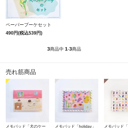
ペーパーブーケセット
490円(税込539円)
3
1
3
商品中
-
商品
売れ筋商品
メモパッド「犬のケー
メモパッド「holiday」
メモパッド「