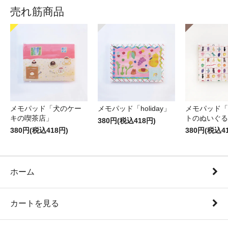
売れ筋商品
メモパッド「犬のケー
メモパッド「holiday」
メモパッド「
キの喫茶店」
トのぬいぐる
380円(税込418円)
380円(税込418円)
380円(税込4
ホーム
カートを見る