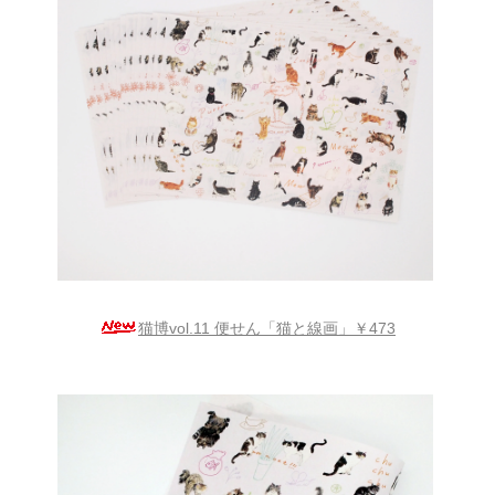
猫博vol.11 便せん「猫と線画」￥473