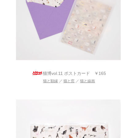
猫博vol.11 ポストカード ￥165
猫と額縁
／
猫と窓
／
猫と線画