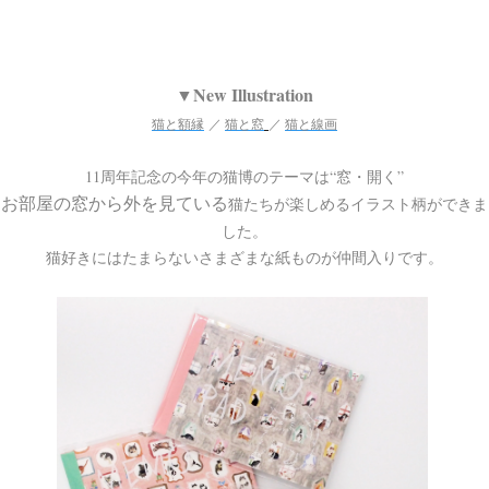
▼New Illustration
猫
と額縁
／
猫
と窓
／
猫
と線画
11周年記念の今年の猫博のテーマは“窓・開く”
お部屋の窓から外を見ている
猫たちが楽しめるイラスト柄ができま
した。
猫好きにはたまらないさまざまな紙ものが仲間入りです。