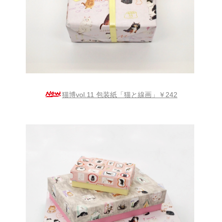
猫博vol.11 包装紙「猫と線画」￥242