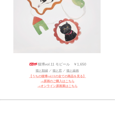
猫博vol.11 モビール ￥1,650
猫と額縁
／
猫と窓
／
猫と線画
【うちの猫博vol.11の全ての商品を見る】
→原画のご購入はこちら
→オンライン原画展はこちら