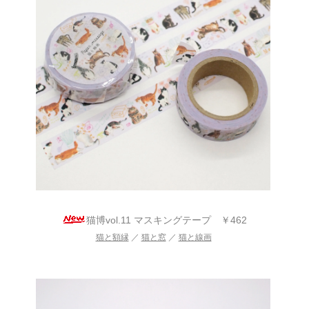
猫博vol.11 マスキングテープ ￥462
猫と額縁
／
猫と窓
／
猫と線画