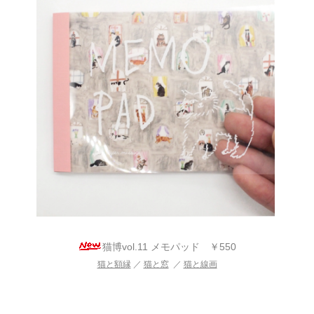
猫博vol.11 メモパッド ￥550
猫と額縁
／
猫と窓
／
猫と線画